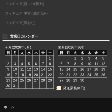
フィギュア(新古･未開封)
フィギュア(中古･開封済み)
フィギュア(訳あり)
営業日カレンダー
今月(2026年8月)
翌月(2026年9月)
日
月
火
水
木
金
土
日
月
火
水
木
金
土
1
1
2
3
4
5
2
3
4
5
6
7
8
6
7
8
9
10
11
12
9
10
11
12
13
14
15
13
14
15
16
17
18
19
16
17
18
19
20
21
22
20
21
22
23
24
25
26
23
24
25
26
27
28
29
27
28
29
30
30
31
(
発送業務休日)
ホーム