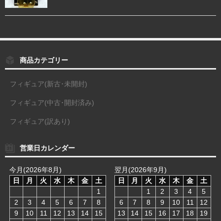
商品カテゴリー
フィギュア(新古･未開封)
フィギュア(中古･開封済み)
フィギュア(訳あり)
営業日カレンダー
今月(2026年8月)
翌月(2026年9月)
日
月
火
水
木
金
土
日
月
火
水
木
金
土
1
1
2
3
4
5
2
3
4
5
6
7
8
6
7
8
9
10
11
12
9
10
11
12
13
14
15
13
14
15
16
17
18
19